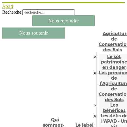
Apad
Recherche
Nous rejoindre
Nous soutenir
Agricultur
de
Conservatio
des Sols
Le sol,
patrimoin
en danger
Les princip
de
l’Agricultur
de
Conservatio
des Sols
Les
bénéfices
Les défis d
Qui
l'APAD - U
sommes-
Le label
kit