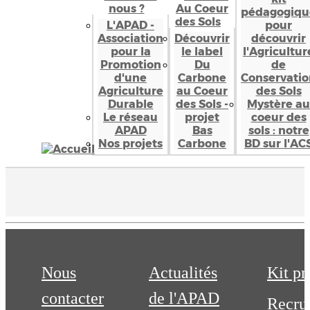
nous ?
Au Coeur
pédagogiqu
des Sols
L'APAD -
pour
Association
Découvrir
découvrir
pour la
le label
l'Agricultur
Promotion
Du
de
d'une
Carbone
Conservatio
Agriculture
au Coeur
des Sols
Durable
des Sols -
Mystère au
Le réseau
projet
coeur des
APAD
Bas
sols : notre
Nos projets
Carbone
BD sur l'AC
Nous
Actualités
Kit pr
contacter
de l'APAD
Recru