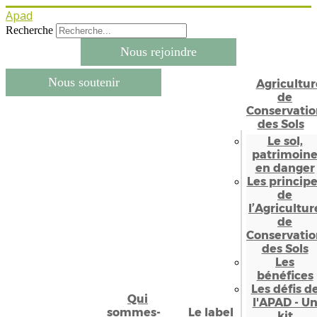
Apad
Recherche
Nous rejoindre
Nous soutenir
Agricultur
de
Conservatio
des Sols
Le sol,
patrimoin
en danger
Les princip
de
l’Agricultur
de
Conservatio
des Sols
Les
bénéfices
Les défis d
Qui
l'APAD - U
sommes-
Le label
kit