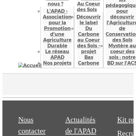
nous ?
Au Coeur
pédagogiqu
des Sols
L'APAD -
pour
Association
Découvrir
découvrir
pour la
le label
l'Agricultur
Promotion
Du
de
d'une
Carbone
Conservatio
Agriculture
au Coeur
des Sols
Durable
des Sols -
Mystère au
Le réseau
projet
coeur des
APAD
Bas
sols : notre
Nos projets
Carbone
BD sur l'AC
Nous
Actualités
Kit pr
contacter
de l'APAD
Recru