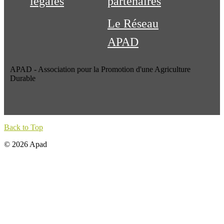
légales
partenaires
Le Réseau
APAD
APAD - Association pour la Promotion d'une Agriculture
Durable
Back to Top
© 2026 Apad