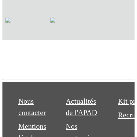
Nous
Actualités
Kit pr
contacter
de l'APAD
Recru
Mentions
Nos