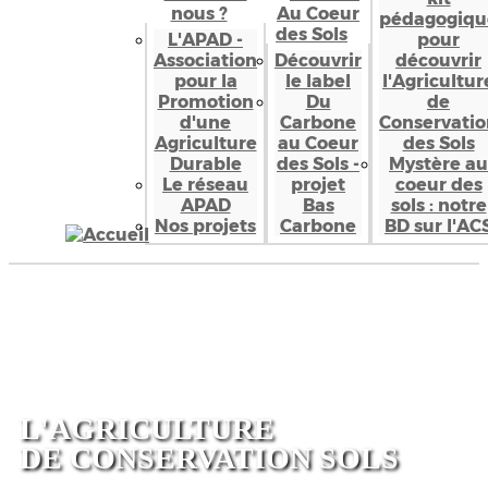
nous ?
Au Coeur
pédagogiqu
des Sols
L'APAD -
pour
Association
Découvrir
découvrir
pour la
le label
l'Agricultur
Promotion
Du
de
d'une
Carbone
Conservatio
Agriculture
au Coeur
des Sols
Durable
des Sols -
Mystère au
Le réseau
projet
coeur des
APAD
Bas
sols : notre
Nos projets
Carbone
BD sur l'AC
L'AGRICULTURE
DE
CONSERVATION SOLS