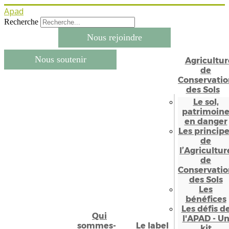
Apad
Recherche
Nous rejoindre
Nous soutenir
Agricultur
de
Conservatio
des Sols
Le sol,
patrimoin
en danger
Les princip
de
l’Agricultur
de
Conservatio
des Sols
Les
bénéfices
Les défis d
Qui
l'APAD - U
sommes-
Le label
kit