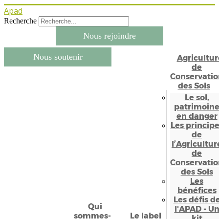
Apad
Recherche
Nous rejoindre
Nous soutenir
Agricultur
de
Conservatio
des Sols
Le sol,
patrimoin
en danger
Les princip
de
l’Agricultur
de
Conservatio
des Sols
Les
bénéfices
Les défis d
Qui
l'APAD - U
sommes-
Le label
kit