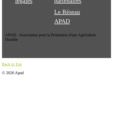
légales
partenaires
Le Réseau
APAD
APAD - Association pour la Promotion d'une Agriculture
Durable
Back to Top
© 2026 Apad