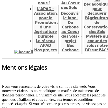
nous ?
Au Coeur
pédagogiqu
des Sols
L'APAD -
pour
Association
Découvrir
découvrir
pour la
le label
l'Agricultur
Promotion
Du
de
d'une
Carbone
Conservatio
Agriculture
au Coeur
des Sols
Durable
des Sols -
Mystère au
Le réseau
projet
coeur des
APAD
Bas
sols : notre
Nos projets
Carbone
BD sur l'AC
Mentions légales
Nous vous remercions de votre visite sur notre site web. Vous
trouverez ci-dessous notre politique en matière de traitements de
données personnelles. En visitant ce site, vous acceptez les pratiques
que nous détaillons et vous adhérez aux termes et conditions
énoncés ci-après. Si vous n'acceptez pas ces termes, ne visitez pas ce