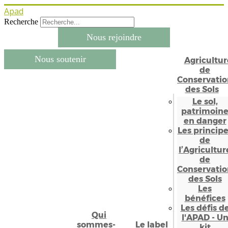
Apad
Recherche
Nous rejoindre
Nous soutenir
Agricultur
de
Conservatio
des Sols
Le sol,
patrimoin
en danger
Les princip
de
l’Agricultur
de
Conservatio
des Sols
Les
bénéfices
Les défis d
Qui
l'APAD - U
sommes-
Le label
kit