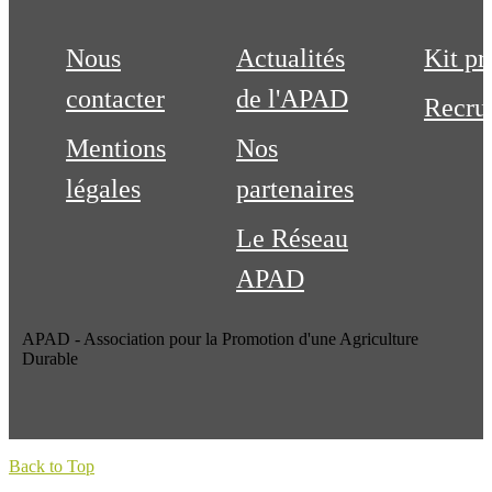
Nous
Actualités
Kit pr
contacter
de l'APAD
Recru
Mentions
Nos
légales
partenaires
Le Réseau
APAD
APAD - Association pour la Promotion d'une Agriculture
Durable
Back to Top