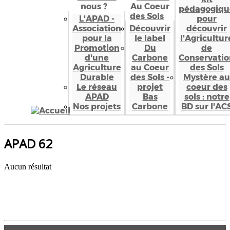
nous ?
Au Coeur
pédagogiqu
des Sols
L'APAD -
pour
Association
Découvrir
découvrir
pour la
le label
l'Agricultur
Promotion
Du
de
d'une
Carbone
Conservatio
Agriculture
au Coeur
des Sols
Durable
des Sols -
Mystère au
Le réseau
projet
coeur des
APAD
Bas
sols : notre
Nos projets
Carbone
BD sur l'AC
APAD 62
Aucun résultat