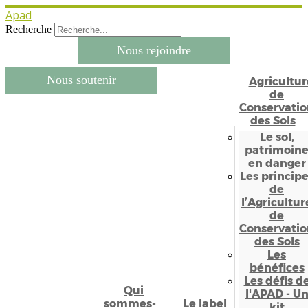
Apad
Recherche
Nous rejoindre
Nous soutenir
Agricultur
de
Conservatio
des Sols
Le sol,
patrimoin
en danger
Les princip
de
l’Agricultur
de
Conservatio
des Sols
Les
bénéfices
Les défis d
Qui
l'APAD - U
sommes-
Le label
kit