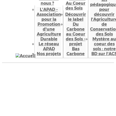
nous ?
Au Coeur
pédagogiqu
des Sols
L'APAD -
pour
Association
Découvrir
découvrir
pour la
le label
l'Agricultur
Promotion
Du
de
d'une
Carbone
Conservatio
Agriculture
au Coeur
des Sols
Durable
des Sols -
Mystère au
Le réseau
projet
coeur des
APAD
Bas
sols : notre
Nos projets
Carbone
BD sur l'AC