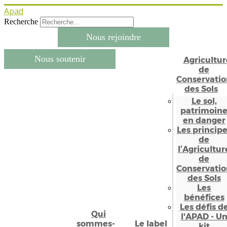
Apad
Recherche
Nous rejoindre
Nous soutenir
Agricultur
de
Conservatio
des Sols
Le sol,
patrimoin
en danger
Les princip
de
l’Agricultur
de
Conservatio
des Sols
Les
bénéfices
Les défis d
Qui
l'APAD - U
sommes-
Le label
kit