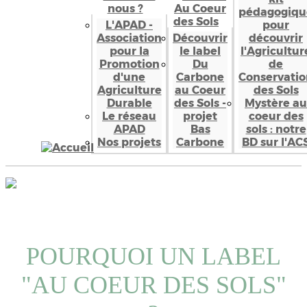
nous ?
Au Coeur
pédagogiqu
des Sols
L'APAD -
pour
Association
Découvrir
découvrir
pour la
le label
l'Agricultur
Promotion
Du
de
d'une
Carbone
Conservatio
Agriculture
au Coeur
des Sols
Durable
des Sols -
Mystère au
Le réseau
projet
coeur des
APAD
Bas
sols : notre
Nos projets
Carbone
BD sur l'AC
POURQUOI UN LABEL
"AU COEUR DES SOLS"