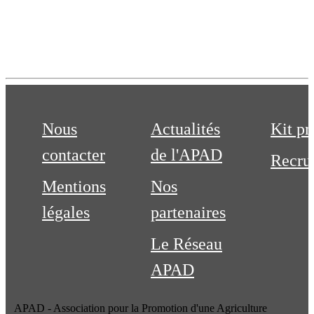
Nous
Actualités
Kit pr
contacter
de l'APAD
Recru
Mentions
Nos
légales
partenaires
Le Réseau
APAD
APAD - Association pour la Promotion d'une Agriculture