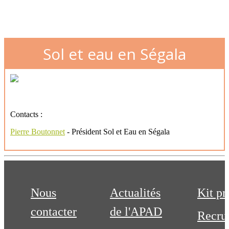
Sol et eau en Ségala
Contacts :
Pierre Boutonnet
- Président Sol et Eau en Ségala
Nous
Actualités
Kit pr
contacter
de l'APAD
Recru