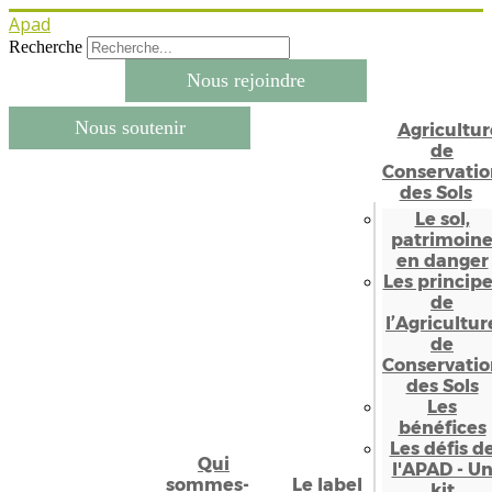
Apad
Recherche
Nous rejoindre
Nous soutenir
Agricultur
de
Conservatio
des Sols
Le sol,
patrimoin
en danger
Les princip
de
l’Agricultur
de
Conservatio
des Sols
Les
bénéfices
Les défis d
Qui
l'APAD - U
sommes-
Le label
kit