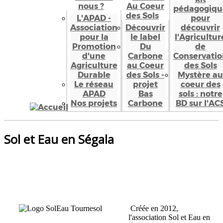
nous ?
Au Coeur
pédagogiqu
des Sols
L'APAD -
pour
Association
Découvrir
découvrir
pour la
le label
l'Agricultur
Promotion
Du
de
d'une
Carbone
Conservatio
Agriculture
au Coeur
des Sols
Durable
des Sols -
Mystère au
Le réseau
projet
coeur des
APAD
Bas
sols : notre
Nos projets
Carbone
BD sur l'AC
Sol et Eau en Ségala
Créée en 2012,
l'association Sol et Eau en